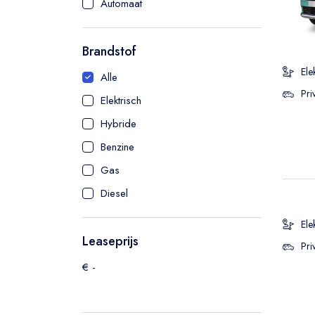
Automaat
Brandstof
Ele
Alle
Pri
Elektrisch
Hybride
Benzine
Gas
Diesel
Ele
Leaseprijs
Pri
€
-