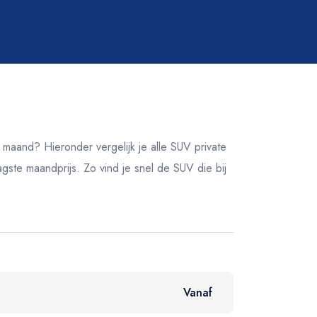
Brandstof
Alle
Elektrisch
Hybride
maand? Hieronder vergelijk je alle SUV private
Benzine
gste maandprijs. Zo vind je snel de SUV die bij
Gas
Diesel
Vanaf