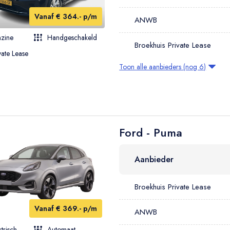
Vanaf € 364.- p/m
ANWB
zine
Handgeschakeld
Broekhuis Private Lease
vate Lease
Toon alle aanbieders (nog 6)
Ford - Puma
Aanbieder
Broekhuis Private Lease
Vanaf € 369.- p/m
ANWB
ktrisch
Automaat