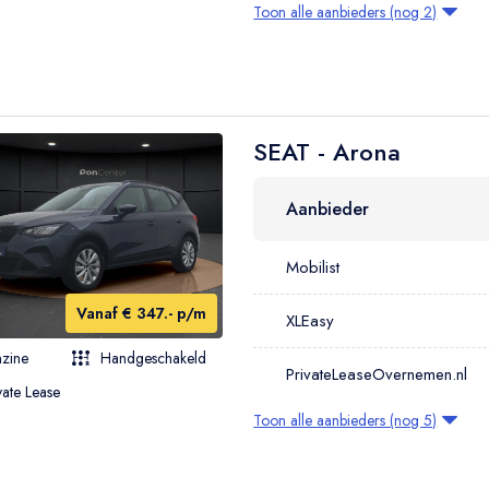
Toon alle aanbieders (nog 2)
SEAT - Arona
Aanbieder
Mobilist
Vanaf € 347.- p/m
XLEasy
zine
Handgeschakeld
PrivateLeaseOvernemen.nl
vate Lease
Toon alle aanbieders (nog 5)