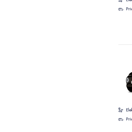
Pri
Ele
Pri