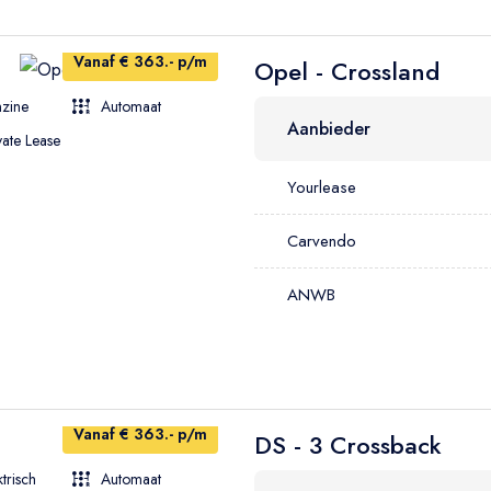
Vanaf € 363.- p/m
Opel - Crossland
zine
Automaat
Aanbieder
vate Lease
Yourlease
Carvendo
ANWB
Vanaf € 363.- p/m
DS - 3 Crossback
ktrisch
Automaat