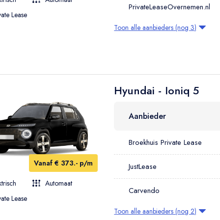
PrivateLeaseOvernemen.nl
vate Lease
Toon alle aanbieders (nog 3)
Hyundai - Ioniq 5
Aanbieder
Broekhuis Private Lease
Vanaf € 373.- p/m
JustLease
ktrisch
Automaat
Carvendo
vate Lease
Toon alle aanbieders (nog 2)