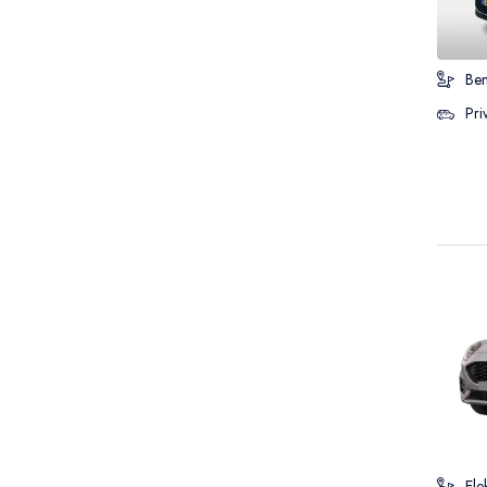
Ben
Pri
Ele