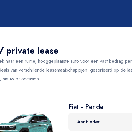
Transmissie
Alle
 private lease
Handgeschakeld
Automaat
k naar een ruime, hooggeplaatste auto voor een vast bedrag per 
deals van verschillende leasemaatschappijen, gesorteerd op de laa
t, nieuw of occasion.
Fiat - Panda
Carrosserie
Alle
Aanbieder
Stationwagen