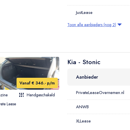
JustLease
Toon alle aanbieders (nog 2)
Kia - Stonic
Aanbieder
Vanaf € 346.- p/m
PrivateLeaseOvernemen.nl
zine
Handgeschakeld
vate Lease
ANWB
XLLease