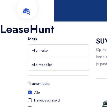
Merken
Kennisbank
Over
Merk
Blog
LeaseHunt
Merk
SUV
Op zoe
lease 
je pas
Transmissie
Leaseprijs
Alle
€
-
Handgeschakeld