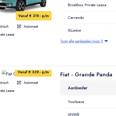
SUV
Broekhuis Private Lease
Hatchback
Vanaf € 319.- p/m
Carvendo
Sedan
ktrisch
Automaat
Coupé
XLLease
vate Lease
MPV
Toon alle aanbieders (nog 1)
Cabriolet
Bedrijfswagen
Vanaf € 339.- p/m
Fiat - Grande Panda
ktrisch
Automaat
Aanbieder
vate Lease
Yourlease
ANWB