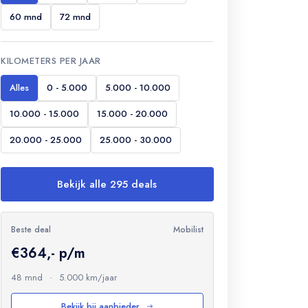
60 mnd
72 mnd
KILOMETERS PER JAAR
Alles
0 - 5.000
5.000 - 10.000
10.000 - 15.000
15.000 - 20.000
20.000 - 25.000
25.000 - 30.000
Bekijk alle 295 deals
Beste deal
Mobilist
€364,- p/m
48 mnd
·
5.000 km/jaar
Bekijk bij aanbieder