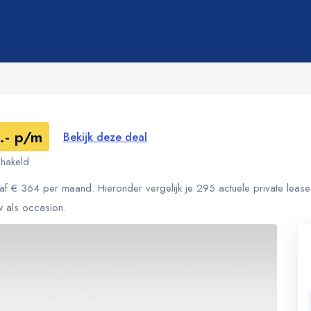
.- p/m
Bekijk deze deal
hakeld
f € 364 per maand. Hieronder vergelijk je 295 actuele private lease
w als occasion.