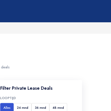
 deals
Filter Private Lease Deals
LOOPTIJD
Alles
24 mnd
36 mnd
48 mnd