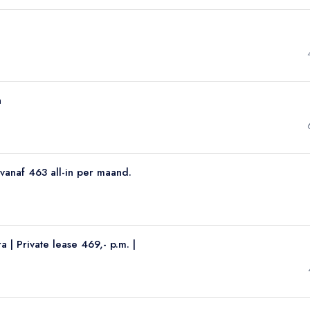
n
 vanaf 463 all-in per maand.
| Private lease 469,- p.m. |