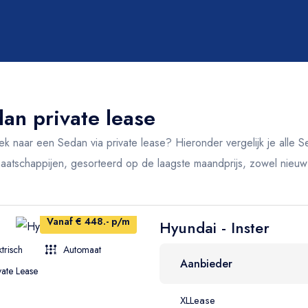
Transmissie
Alle
an private lease
Handgeschakeld
Automaat
k naar een Sedan via private lease? Hieronder vergelijk je alle S
aatschappijen, gesorteerd op de laagste maandprijs, zowel nieuw
Vanaf € 448.- p/m
Hyundai - Inster
Carrosserie
ktrisch
Automaat
Aanbieder
vate Lease
Alle
Stationwagen
XLLease