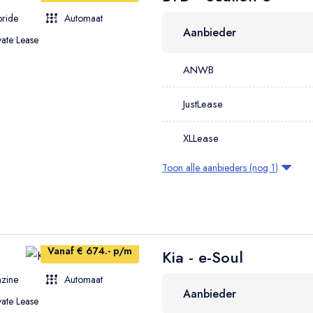
ride
Automaat
Aanbieder
vate Lease
ANWB
JustLease
XLLease
Toon alle aanbieders (nog 1)
Vanaf € 674.- p/m
Kia - e-Soul
zine
Automaat
Aanbieder
vate Lease