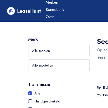
Merken
Kennisbank
Over
Merk
Blog
Merk
Sed
Op zoe
leasem
Transmissie
Leaseprijs
Ele
Alle
Pri
€
0
-
1250
Handgeschakeld