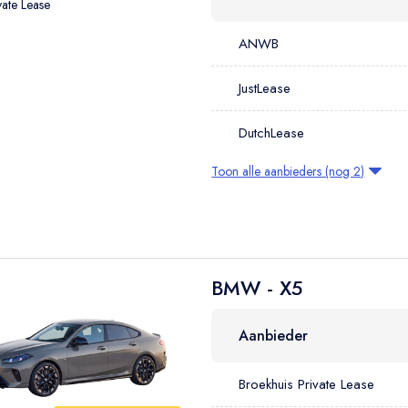
vate Lease
ANWB
JustLease
DutchLease
Toon alle aanbieders (nog 2)
BMW - X5
Aanbieder
Broekhuis Private Lease