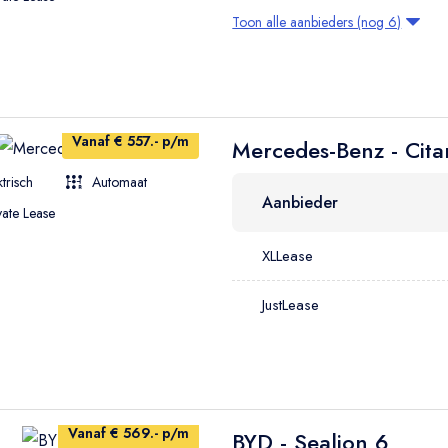
Toon alle aanbieders (nog 6)
Vanaf € 557.- p/m
Mercedes-Benz - Cita
ktrisch
Automaat
Aanbieder
vate Lease
XLLease
JustLease
Vanaf € 569.- p/m
BYD - Sealion 6