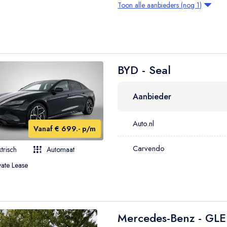
Toon alle aanbieders (nog 1)
BYD - Seal
Aanbieder
Auto.nl
Vanaf € 699.- p/m
Carvendo
ktrisch
Automaat
vate Lease
Mercedes-Benz - GLE