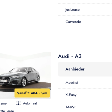
SUV
JustLease
Hatchback
Sedan
Carvendo
Coupé
MPV
Cabriolet
Bedrijfswagen
Audi - A3
Aanbieder
Mobilist
Vanaf € 484.- p/m
XLEasy
zine
Automaat
ANWB
vate Lease