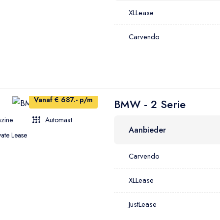
XLLease
Carvendo
Vanaf € 687.- p/m
BMW - 2 Serie
zine
Automaat
Aanbieder
vate Lease
Carvendo
XLLease
JustLease