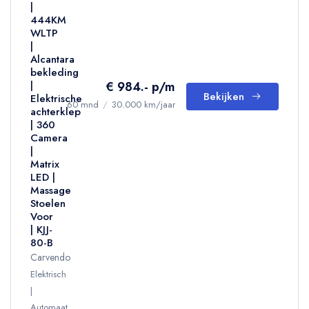
|
444KM
WLTP
|
Alcantara
bekleding
€ 984.- p/m
|
Bekijken
Elektrische
60 mnd
/
30.000 km/jaar
achterklep
| 360
Camera
|
Matrix
LED |
Massage
Stoelen
Voor
| KJJ-
80-B
Carvendo
Elektrisch
Automaat