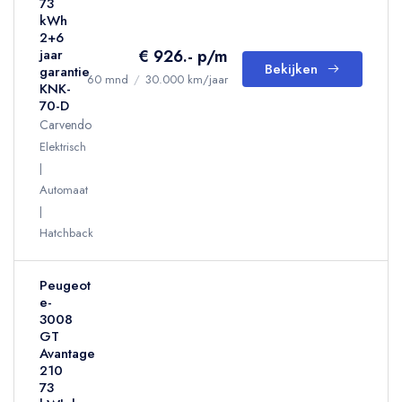
73
kWh
2+6
€ 926.- p/m
jaar
Bekijken
garantie
60 mnd
/
30.000 km/jaar
KNK-
70-D
Carvendo
Elektrisch
Automaat
Hatchback
Peugeot
e-
3008
GT
Avantage
210
73