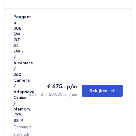
Peugeot
e-
308
SW
GT
54
kWh
/
Alcantara
/
360
Camera
€ 675.- p/m
/
Bekijken
Adaptieve
60 mnd
/
20.000 km/jaar
Cruise
/
Memory
JTG-
88-P
Carvendo
Elektrisch