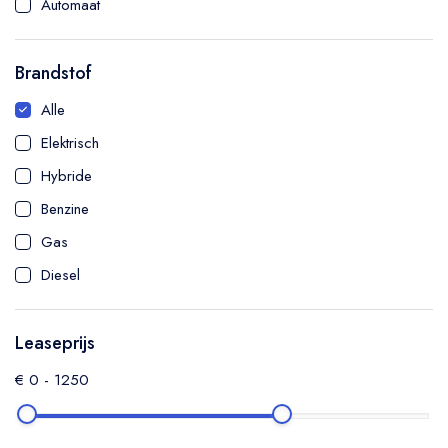
Automaat
SUV
Hatchback
Brandstof
Sedan
Alle
Coupé
Elektrisch
MPV
Hybride
Cabriolet
Benzine
Bedrijfswagen
Gas
Diesel
Leaseprijs
€
0
-
1250