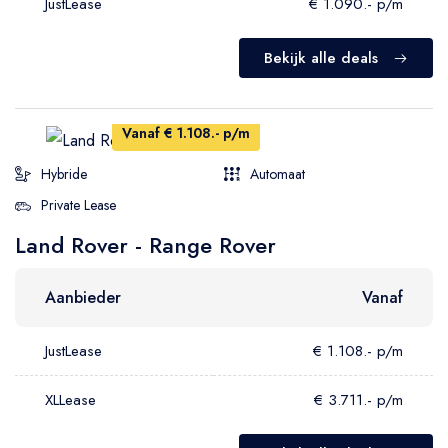
JustLease
€ 1.090.- p/m
Bekijk alle deals
Vanaf € 1.108.- p/m
Hybride
Automaat
Private Lease
Land Rover - Range Rover
Aanbieder
Vanaf
JustLease
€ 1.108.- p/m
XLLease
€ 3.711.- p/m