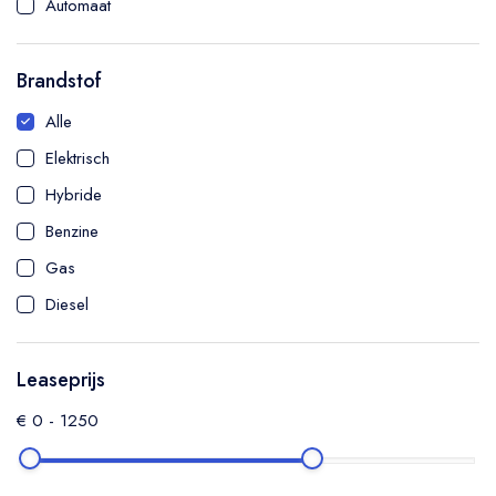
Automaat
SUV
Hatchback
Brandstof
Sedan
Alle
Coupé
Elektrisch
MPV
Hybride
Cabriolet
Benzine
Bedrijfswagen
Gas
Diesel
Leaseprijs
€
0
-
1250