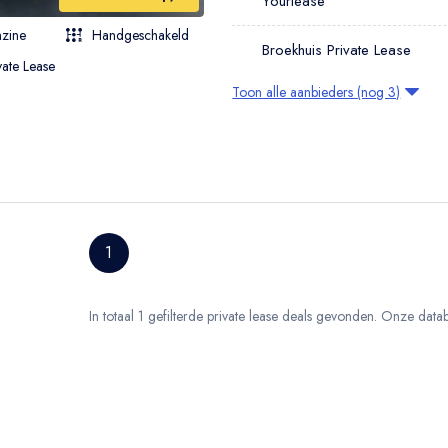
Yourlease
SUV
zine
Handgeschakeld
Hatchback
Broekhuis Private Lease
vate Lease
Sedan
Toon alle aanbieders (nog 3)
Coupé
MPV
Cabriolet
Bedrijfswagen
1
In totaal 1 gefilterde private lease deals gevonden. Onze dat