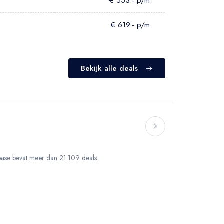
€ 553.- p/m
€ 619.- p/m
Bekijk alle deals
abase bevat meer dan 21.109 deals.