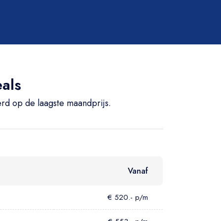
Brandstof
Alle
als
Elektrisch
Hybride
erd op de laagste maandprijs.
Benzine
Gas
Diesel
Vanaf
€ 520.- p/m