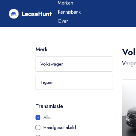
Merken
Kennisbank
Over
Merk
Blog
Merk
Vol
Vergel
Transmissie
Leaseprijs
Alle
€
0
-
1250
Handgeschakeld