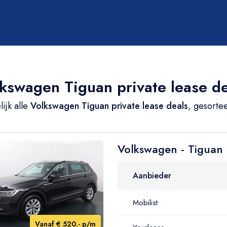
Transmissie
Alle
kswagen Tiguan private lease de
Handgeschakeld
Automaat
ijk alle
Volkswagen Tiguan private lease deals
, gesorte
Volkswagen - Tiguan
Aanbieder
Carrosserie
Alle
Mobilist
Stationwagen
Vanaf € 520.- p/m