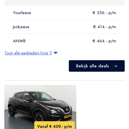
Yourlease
€ 356.- p/m
JustLease
€ 414.- p/m
ANWB
€ 464.- p/m
Toon alle aanbieders (nog 1)
Bekijk alle deals
Vanaf € 409.- p/m