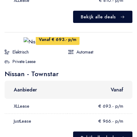
XLLease
€ 810.- p/m
Bekijk alle deals
Vanaf € 693.- p/m
Elektrisch
Automaat
Private Lease
Nissan - Townstar
Aanbieder
Vanaf
XLLease
€ 693.- p/m
JustLease
€ 966.- p/m