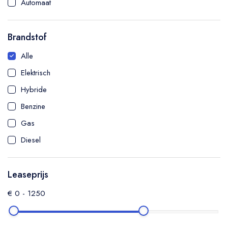
Automaat
SUV
Hatchback
Brandstof
Sedan
Alle
Coupé
Elektrisch
MPV
Hybride
Cabriolet
Benzine
Bedrijfswagen
Gas
Diesel
Leaseprijs
€
0
-
1250