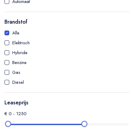
Automaat
SUV
Hatchback
Brandstof
Sedan
Alle
Coupé
Elektrisch
MPV
Hybride
Cabriolet
Benzine
Bedrijfswagen
Gas
Diesel
Leaseprijs
€
0
-
1250