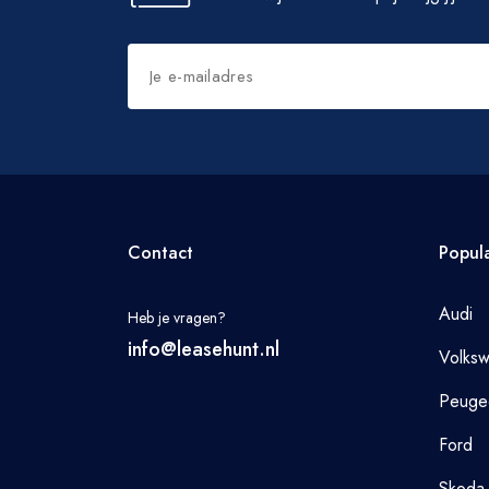
Contact
Popul
Audi
Heb je vragen?
info@leasehunt.nl
Volks
Peuge
Ford
Skoda