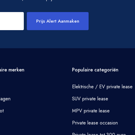
Prijs Alert Aanmaken
aire merken
Populaire categoriën
Elektrische / EV private lease
wagen
SUV private lease
ot
MPV private lease
Private lease occasion
Private lease tot 300 euro