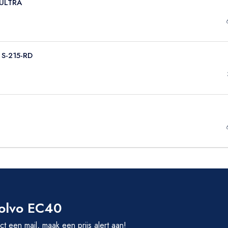
ULTRA
 S-215-RD
 Volvo EC40
rect een mail, maak een prijs alert aan!