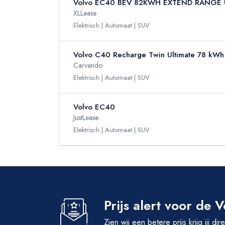
Volvo EC40 BEV 82KWH EXTEND RANGE 
XLLease
Elektrisch
Automaat
SUV
Volvo C40 Recharge Twin Ultimate 78 kWh
Carvendo
Elektrisch
Automaat
SUV
Volvo EC40
JustLease
Elektrisch
Automaat
SUV
Prijs alert voor de
Zien wij een betere prijs krijg jij di