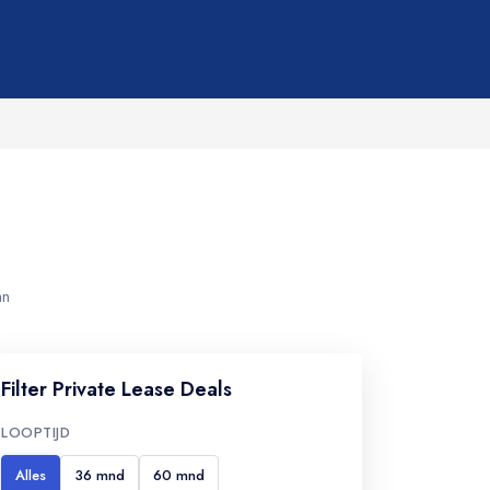
an
Filter Private Lease Deals
LOOPTIJD
Alles
36 mnd
60 mnd