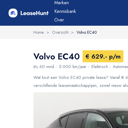
Merken
Kennisbank
Over
Blog
Home
>
Overzicht
>
Volvo EC40
Volvo EC40
€ 629.- p/m
60 mnd
5.000 km/jaar
Elektrisch
Automaa
Wat kost een Volvo EC40 private lease? Vanaf € 62
verschillende leasemaatschappijen, zowel nieuw al