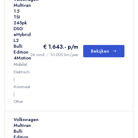
Multivan
1.5
TSI
245pk
DSG
eHybrid
L2
€ 1.643.- p/m
Bulli
Bekijken
Edition
36 mnd
/
10.000 km/jaar
4Motion
Mobilist
Elektrisch
Automaat
Other
Volkswagen
Multivan
Bulli
Edition