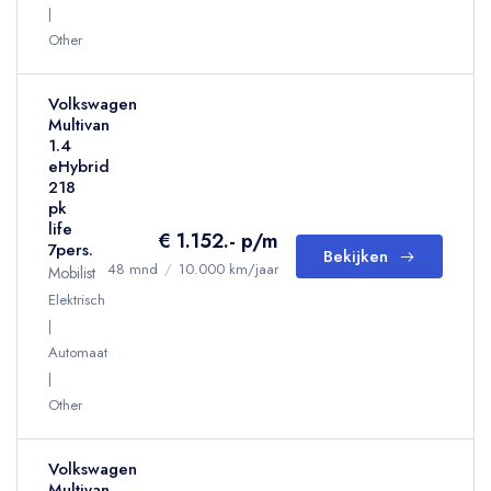
Other
Volkswagen
Multivan
1.4
eHybrid
218
pk
life
€ 1.152.- p/m
7pers.
Bekijken
48 mnd
/
10.000 km/jaar
Mobilist
Elektrisch
Automaat
Other
Volkswagen
Multivan