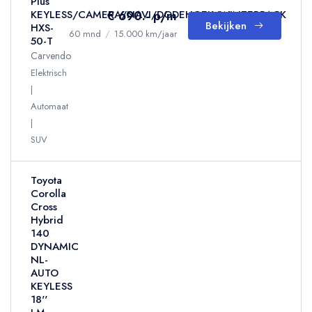
Plus
€ 690.- p/m
KEYLESS/CAMERA/NAVI/DODEHOEK/WINTERPACK
Bekijken
HXS-
60 mnd
/
15.000 km/jaar
50-T
Carvendo
Elektrisch
Automaat
SUV
Toyota
Corolla
Cross
Hybrid
140
DYNAMIC
NL-
AUTO
KEYLESS
18''