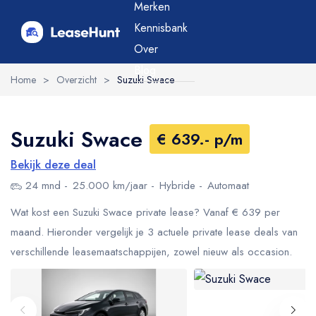
Merken
Kennisbank
Over
Blog
Home
>
Overzicht
>
Suzuki Swace
Suzuki Swace
€ 639.- p/m
Bekijk deze deal
24 mnd
25.000 km/jaar
Hybride
Automaat
Wat kost een Suzuki Swace private lease? Vanaf € 639 per
maand. Hieronder vergelijk je 3 actuele private lease deals van
verschillende leasemaatschappijen, zowel nieuw als occasion.