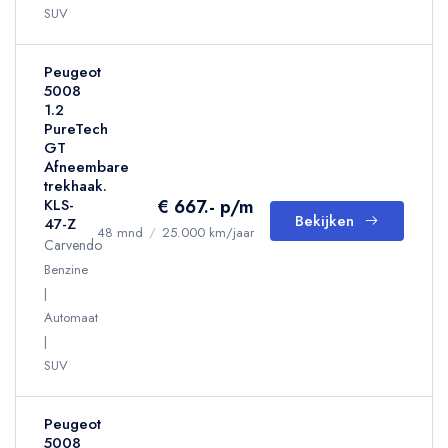
SUV
Peugeot
5008
1.2
PureTech
GT
Afneembare
trekhaak.
€ 667.- p/m
KLS-
Bekijken
47-Z
48 mnd
/
25.000 km/jaar
Carvendo
Benzine
Automaat
SUV
Peugeot
5008