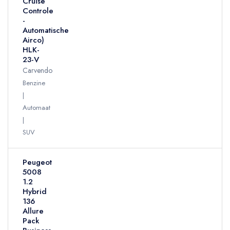
Cruise
Controle
-
Automatische
Airco)
HLK-
23-V
Carvendo
Benzine
Automaat
SUV
Peugeot
5008
1.2
Hybrid
136
Allure
Pack