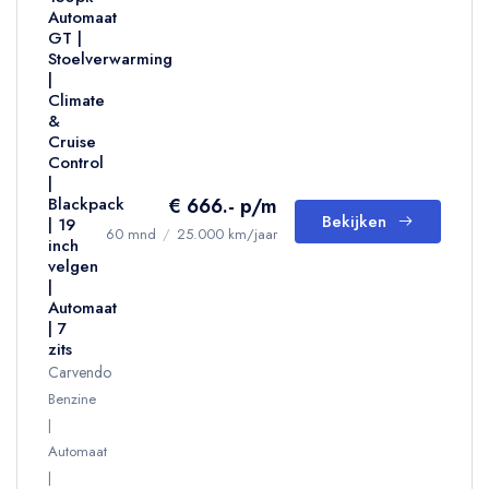
Automaat
GT |
Stoelverwarming
|
Climate
&
Cruise
Control
|
€ 666.- p/m
Blackpack
Bekijken
| 19
60 mnd
/
25.000 km/jaar
inch
velgen
|
Automaat
| 7
zits
Carvendo
Benzine
Automaat