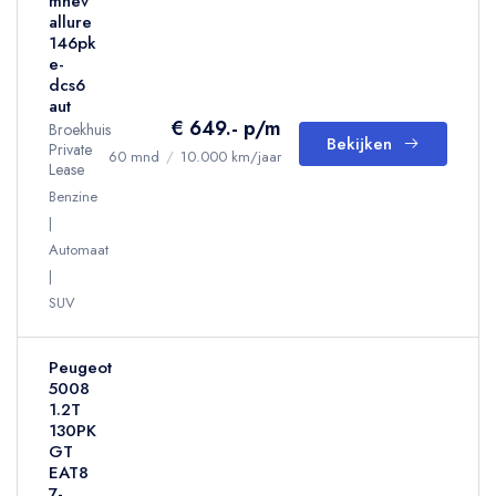
mhev
allure
146pk
e-
dcs6
aut
€ 649.- p/m
Broekhuis
Bekijken
Private
60 mnd
/
10.000 km/jaar
Lease
Benzine
Automaat
SUV
Peugeot
5008
1.2T
130PK
GT
EAT8
7-