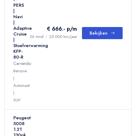
PERS
|
Navi
|
€ 666.- p/m
Adaptive
Bekijken
Cruise
36 mnd
/
25.000 km/jaar
|
Stoelverwarming
KFP-
80-R
Carvendo
Benzine
Automaat
SUV
Peugeot
5008
1.2T
130pk