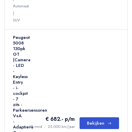
Automaat
SUV
Peugeot
5008
130pk
GT
(Camera
- LED
-
Keyless
Entry
- i-
cockpit
- 7
zits -
Parkeersensoren
V+A
€ 682.- p/m
-
Bekijken
Adaptieve
48 mnd
/
25.000 km/jaar