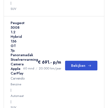
SUV
Peugeot
5008
1.2
Hybrid
136
GT
7p.
Panoramadak
Stoelverwarming
€ 691.- p/m
Camera
Bekijken
Apple
60 mnd
/
20.000 km/jaar
CarPlay
Carvendo
Benzine
Automaat
SUV