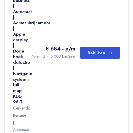
Business
|
Automaat
|
Achteruitrijcamera
|
Apple
carplay
|
€ 684.- p/m
Dode
Bekijken
hoek
48 mnd
/
5.000 km/jaar
detectie
|
Navigatie
systeem
full
map
KDL-
96-T
Carvendo
Benzine
Automaat