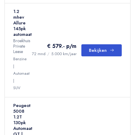
1.2
mhev
Allure
145pk
automaat
Broekhuis
€ 579.- p/m
Private
Bekijken
Lease
72 mnd
/
5.000 km/jaar
Benzine
Automaat
SUV
Peugeot
5008
1.2T
130pk
Automaat
GT |