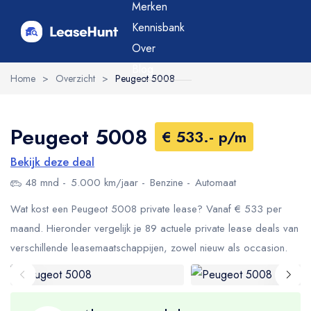
Merken
Kennisbank
Over
Blog
Home
>
Overzicht
>
Peugeot 5008
Peugeot 5008
€ 533.- p/m
Bekijk deze deal
48 mnd
5.000 km/jaar
Benzine
Automaat
Wat kost een Peugeot 5008 private lease? Vanaf € 533 per
maand. Hieronder vergelijk je 89 actuele private lease deals van
verschillende leasemaatschappijen, zowel nieuw als occasion.