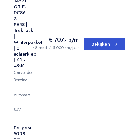
145PK
GT E-
DCS6
7-
PERS |
Trekhaak
|
€ 707.- p/m
Winterpakket
Bekijken
| El.
48 mnd
/
5.000 km/jaar
achterklep
| KDJ-
49-K
Carvendo
Benzine
Automaat
SUV
Peugeot
5008