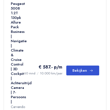
Peugeot
5008
1.2T
130pk
Allure
Pack
Business
|
Navigatie
|
Climate
&
Cruise
Control
€ 587.- p/m
| 3D
Bekijken
Cockpit
60 mnd
/
10.000 km/jaar
|
Achteruitrijd
Camera
| 7-
Persoons
|
Carvendo