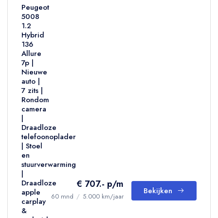
Peugeot
5008
1.2
Hybrid
136
Allure
7p |
Nieuwe
auto |
7 zits |
Rondom
camera
|
Draadloze
telefoonoplader
| Stoel
en
stuurverwarming
|
€ 707.- p/m
Draadloze
Bekijken
apple
60 mnd
/
5.000 km/jaar
carplay
&