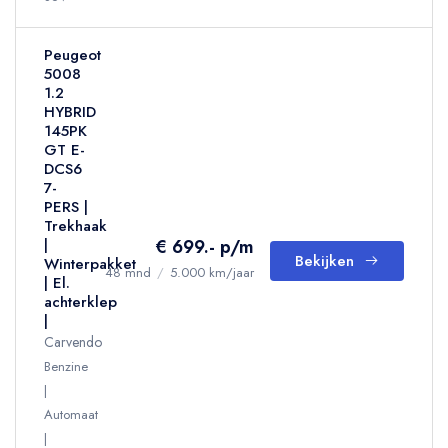
Peugeot
5008
1.2
HYBRID
145PK
GT E-
DCS6
7-
PERS |
Trekhaak
€ 699.- p/m
|
Bekijken
Winterpakket
48 mnd
/
5.000 km/jaar
| El.
achterklep
|
Carvendo
Benzine
Automaat