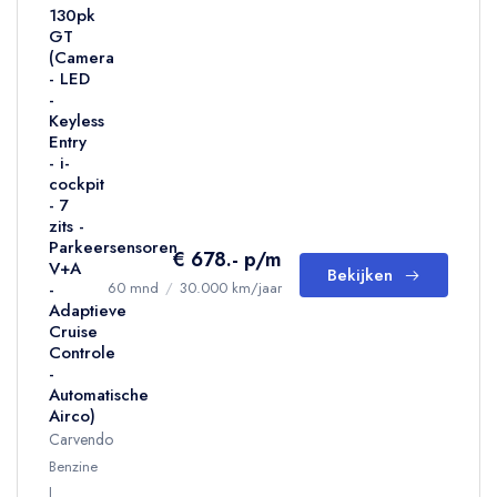
130pk
GT
(Camera
- LED
-
Keyless
Entry
- i-
cockpit
- 7
zits -
Parkeersensoren
€ 678.- p/m
V+A
Bekijken
-
60 mnd
/
30.000 km/jaar
Adaptieve
Cruise
Controle
-
Automatische
Airco)
Carvendo
Benzine