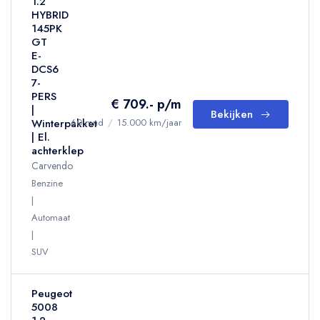
1.2
HYBRID
145PK
GT
E-
DCS6
7-
PERS
€ 709.- p/m
|
Bekijken
Winterpakket
60 mnd
/
15.000 km/jaar
| El.
achterklep
Carvendo
Benzine
Automaat
SUV
Peugeot
5008