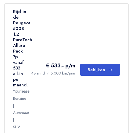
Rijd in
de
Peugeot
5008
1.2
PureTech
Allure
Pack
7p.
vanaf
€ 533.- p/m
533
Bekijken
all-in
48 mnd
/
5.000 km/jaar
per
maand.
Yourlease
Benzine
Automaat
SUV