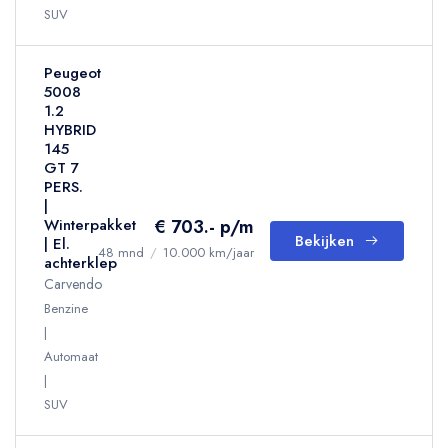
SUV
Peugeot
5008
1.2
HYBRID
145
GT 7
PERS.
|
€ 703.- p/m
Winterpakket
Bekijken
| El.
48 mnd
/
10.000 km/jaar
achterklep
Carvendo
Benzine
Automaat
SUV