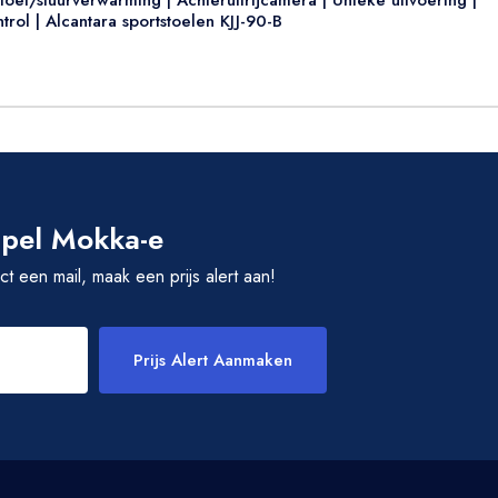
el/stuurverwarming | Achteruitrijcamera | Unieke uitvoering |
trol | Alcantara sportstoelen KJJ-90-B
 Opel Mokka-e
rect een mail, maak een prijs alert aan!
Prijs Alert Aanmaken