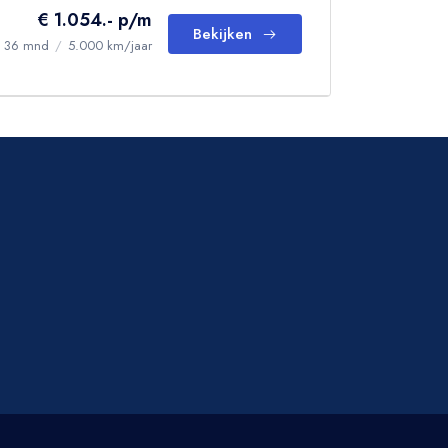
€ 1.054.- p/m
Bekijken
36 mnd
/
5.000 km/jaar