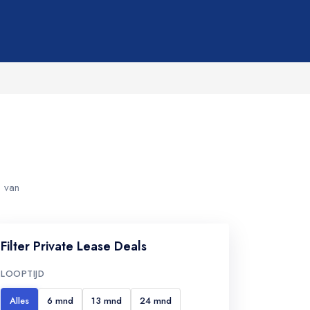
s van
Filter Private Lease Deals
LOOPTIJD
Alles
6 mnd
13 mnd
24 mnd