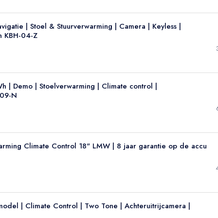
igatie | Stoel & Stuurverwarming | Camera | Keyless |
en KBH-04-Z
h | Demo | Stoelverwarming | Climate control |
-09-N
rming Climate Control 18" LMW | 8 jaar garantie op de accu
odel | Climate Control | Two Tone | Achteruitrijcamera |