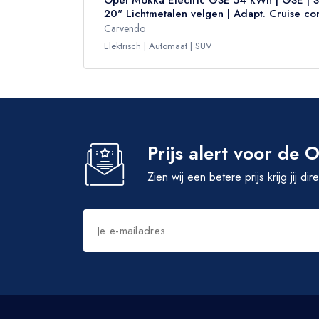
Opel Mokka Electric GSE 54 kWh | GSE | Sto
20" Lichtmetalen velgen | Adapt. Cruise con
Carvendo
Elektrisch
Automaat
SUV
Prijs alert voor de
Zien wij een betere prijs krijg jij di