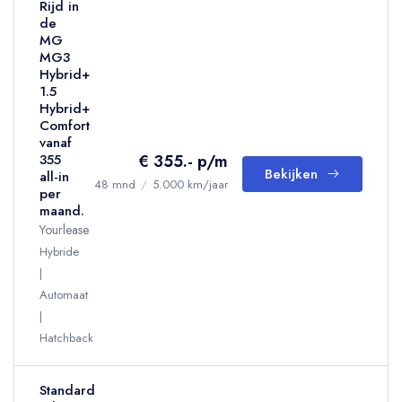
Rijd in
de
MG
MG3
Hybrid+
1.5
Hybrid+
Comfort
vanaf
€ 355.- p/m
355
Bekijken
all-in
48 mnd
/
5.000 km/jaar
per
maand.
Yourlease
Hybride
Automaat
Hatchback
Standard