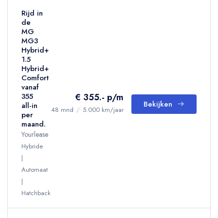
Rijd in
de
MG
MG3
Hybrid+
1.5
Hybrid+
Comfort
vanaf
€ 355.- p/m
355
Bekijken
all-in
48 mnd
/
5.000 km/jaar
per
maand.
Yourlease
Hybride
Automaat
Hatchback