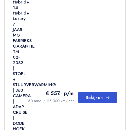
Hybrid+
1.5
Hybrid+
Luxury
7
JAAR
MG
FABRIEKS
GARANTIE
TM
02-
2032
|
STOEL
+
STUURVERWARMING
| 360
€ 557.- p/m
CAMERA
Bekijken
|
60 mnd
/
25.000 km/jaar
ADAP.
CRUISE
|
DODE
HOEK