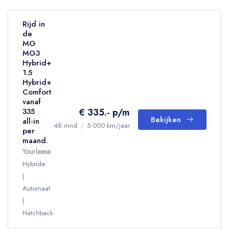
Rijd in
de
MG
MG3
Hybrid+
1.5
Hybrid+
Comfort
vanaf
€ 335.- p/m
335
Bekijken
all-in
48 mnd
/
5.000 km/jaar
per
maand.
Yourlease
Hybride
Automaat
Hatchback