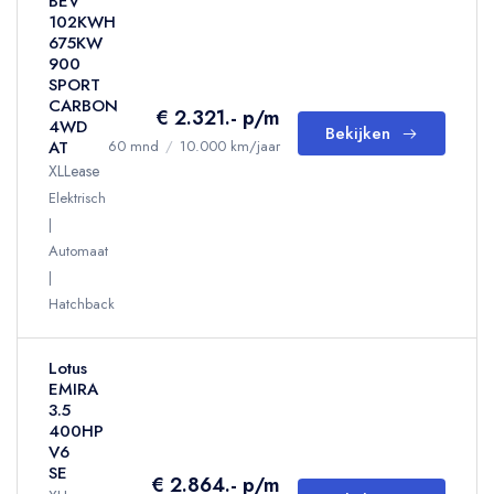
BEV
102KWH
675KW
900
SPORT
CARBON
€ 2.321.- p/m
4WD
Bekijken
AT
60 mnd
/
10.000 km/jaar
XLLease
Elektrisch
Automaat
Hatchback
Lotus
EMIRA
3.5
400HP
V6
SE
€ 2.864.- p/m