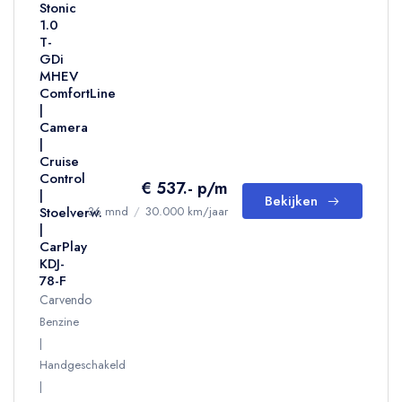
Stonic
1.0
T-
GDi
MHEV
ComfortLine
|
Camera
|
Cruise
Control
€ 537.- p/m
|
Bekijken
Stoelverw.
36 mnd
/
30.000 km/jaar
|
CarPlay
KDJ-
78-F
Carvendo
Benzine
Handgeschakeld