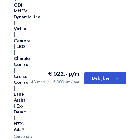
GDi
MHEV
DynamicLine
|
Virtual
|
Camera
| LED
|
Climate
Control
|
€ 522.- p/m
Cruise
Bekijken
Control
48 mnd
/
15.000 km/jaar
|
Lane
Assist
| Ex-
Demo
|
HZX-
64-P
Carvendo