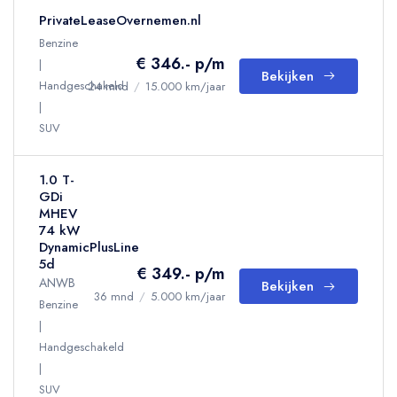
PrivateLeaseOvernemen.nl
Benzine
€ 346.- p/m
Bekijken
Handgeschakeld
24 mnd
/
15.000 km/jaar
SUV
1.0 T-
GDi
MHEV
74 kW
DynamicPlusLine
5d
€ 349.- p/m
ANWB
Bekijken
36 mnd
/
5.000 km/jaar
Benzine
Handgeschakeld
SUV