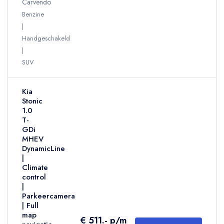
Carvendo
Benzine
Handgeschakeld
SUV
Kia
Stonic
1.0
T-
GDi
MHEV
DynamicLine
|
Climate
control
|
Parkeercamera
| Full
map
€ 511.- p/m