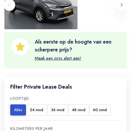
Als eerste op de hoogte van een
scherpere prijs?
Maak een prijs alert aan!
Filter Private Lease Deals
LOOPTIJD
Alles
24 mnd
36 mnd
48 mnd
60 mnd
KILOMETERS PER JAAR