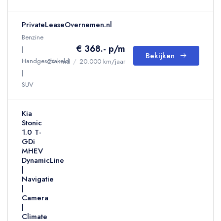
PrivateLeaseOvernemen.nl
Benzine
€ 368.- p/m
Bekijken
Handgeschakeld
24 mnd
/
20.000 km/jaar
SUV
Kia
Stonic
1.0 T-
GDi
MHEV
DynamicLine
|
Navigatie
|
Camera
|
Climate