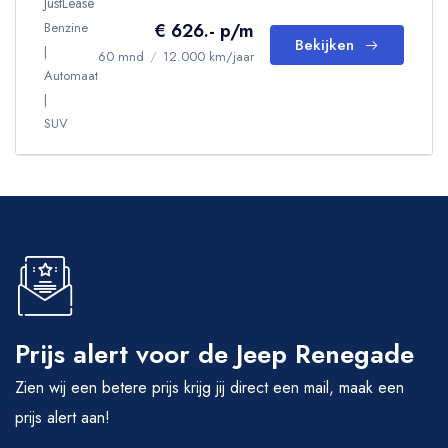
JustLease
Benzine
€ 626.- p/m
Bekijken
60 mnd
/
12.000 km/jaar
Automaat
SUV
Prijs alert voor de Jeep Renegade
Zien wij een betere prijs krijg jij direct een mail, maak een
prijs alert aan!