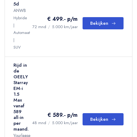
5d
ANWB
Hybride
€ 499.- p/m
Bekijken
72 mnd
/
5.000 km/jaar
Automaat
SUV
Rijd in
de
GEELY
Starray
EM-i
1.5
Max
vanaf
589
€ 589.- p/m
all-in
Bekijken
per
48 mnd
/
5.000 km/jaar
maand.
Yourlease