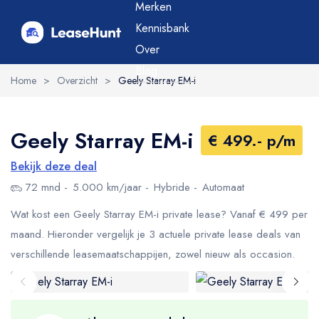
Merken
Kennisbank
Over
Blog
Home
>
Overzicht
>
Geely Starray EM-i
Geely Starray EM-i
€ 499.- p/m
Bekijk deze deal
72 mnd
5.000 km/jaar
Hybride
Automaat
Wat kost een Geely Starray EM-i private lease? Vanaf € 499 per
maand. Hieronder vergelijk je 3 actuele private lease deals van
verschillende leasemaatschappijen, zowel nieuw als occasion.