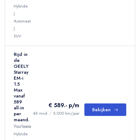
Hybride
Automaat
SUV
Rijd in
de
GEELY
Starray
EM-i
1.5
Max
vanaf
589
€ 589.- p/m
all-in
Bekijken
per
48 mnd
/
5.000 km/jaar
maand.
Yourlease
Hybride