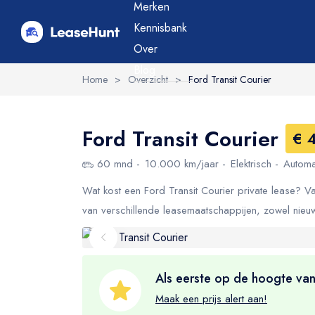
Merken
Kennisbank
Over
Blog
Home
>
Overzicht
>
Ford Transit Courier
Ford Transit Courier
€ 
60 mnd
10.000 km/jaar
Elektrisch
Automa
Wat kost een Ford Transit Courier private lease? V
van verschillende leasemaatschappijen, zowel nieu
Als eerste op de hoogte van
Maak een prijs alert aan!