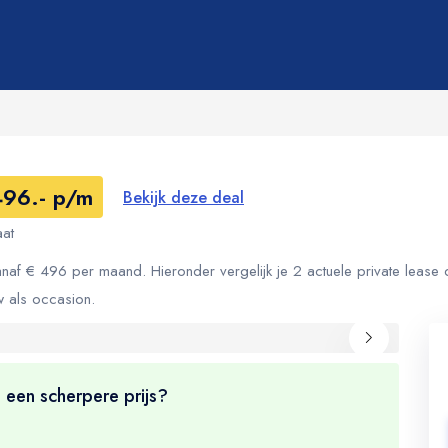
496.- p/m
Bekijk deze deal
at
anaf € 496 per maand. Hieronder vergelijk je 2 actuele private lease 
w als occasion.
 een scherpere prijs?