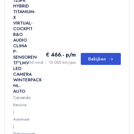
125PK
HYBRID
TITANIUM-
X
VIRTUAL-
COCKPIT
B&O
AUDIO
CLIMA
P-
€ 466.- p/m
SENSOREN
Bekijken
17"LMV
60 mnd
/
10.000 km/jaar
LED
CAMERA
WINTERPACK
NL-
AUTO
Carvendo
Benzine
Automaat
Stationwagen