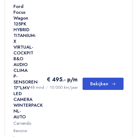
Ford
Focus
Wagon
125PK
HYBRID
TITANIUM-
X
VIRTUAL-
COCKPIT
B&O
AUDIO
CLIMA
P-
€ 495.- p/m
SENSOREN
Bekijken
17"LMV
48 mnd
/
10.000 km/jaar
LED
CAMERA
WINTERPACK
NL-
AUTO
Carvendo
Benzine