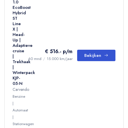
1.0
EcoBoost
Hybrid
ST
Line
X |
Head-
Up |
Adaptieve
€ 516.- p/m
cruise
Bekijken
|
60 mnd
/
15.000 km/jaar
Trekhaak
|
Winterpack
KJP-
05-N
Carvendo
Benzine
Automaat
Stationwagen