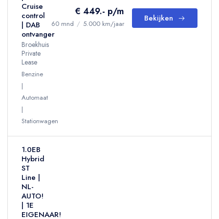
Cruise
€ 449.- p/m
control
Bekijken
60 mnd
/
5.000 km/jaar
| DAB
ontvanger
Broekhuis
Private
Lease
Benzine
Automaat
Stationwagen
1.0EB
Hybrid
ST
Line |
NL-
AUTO!
| 1E
EIGENAAR!