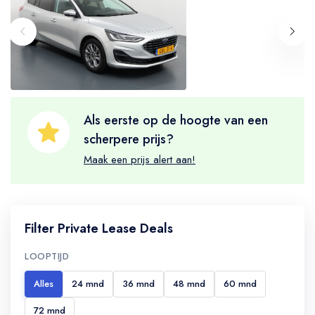
Als eerste op de hoogte van een
scherpere prijs?
Maak een prijs alert aan!
Filter Private Lease Deals
LOOPTIJD
Alles
24 mnd
36 mnd
48 mnd
60 mnd
72 mnd