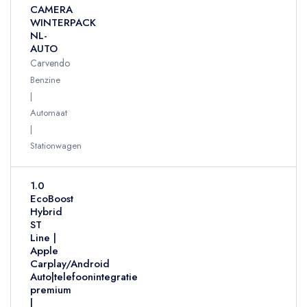
CAMERA
WINTERPACK
NL-
AUTO
Carvendo
Benzine
Automaat
Stationwagen
1.0
EcoBoost
Hybrid
ST
Line |
Apple
Carplay/Android
Auto|telefoonintegratie
premium
|