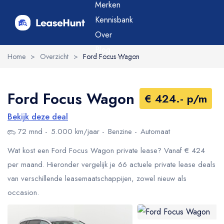
Merken
Kennisbank
Over
Blog
Home
>
Overzicht
>
Ford Focus Wagon
Ford Focus Wagon
€ 424.- p/m
Bekijk deze deal
72 mnd
5.000 km/jaar
Benzine
Automaat
Wat kost een Ford Focus Wagon private lease? Vanaf € 424
per maand. Hieronder vergelijk je 66 actuele private lease deals
van verschillende leasemaatschappijen, zowel nieuw als
occasion.