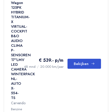
Wagon
125PK
HYBRID
TITANIUM-
X
VIRTUAL-
COCKPIT
B&O
AUDIO
CLIMA
P-
SENSOREN
€ 539.- p/m
17"LMV
Bekijken
LED
48 mnd
/
20.000 km/jaar
CAMERA
WINTERPACK
NL-
AUTO
X-
554-
TS
Carvendo
Benzine