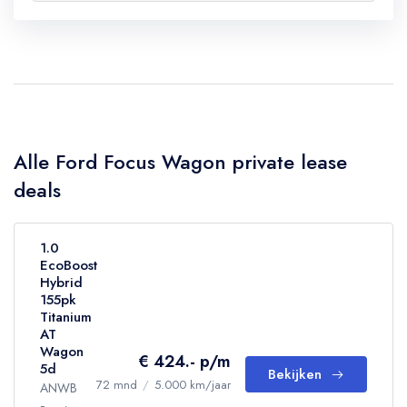
Alle Ford Focus Wagon private lease
deals
1.0
EcoBoost
Hybrid
155pk
Titanium
AT
Wagon
€ 424.- p/m
5d
Bekijken
72 mnd
/
5.000 km/jaar
ANWB