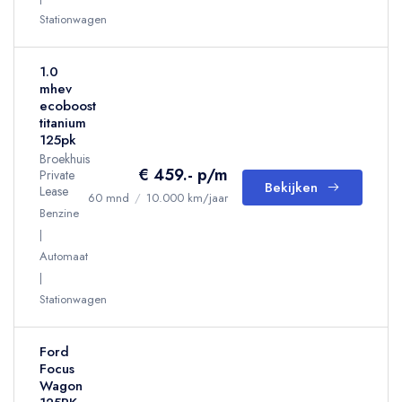
Stationwagen
1.0
mhev
ecoboost
titanium
125pk
Broekhuis
€ 459.- p/m
Private
Bekijken
Lease
60 mnd
/
10.000 km/jaar
Benzine
Automaat
Stationwagen
Ford
Focus
Wagon