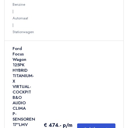
Benzine
Automaat
Stationwagen
Ford
Focus
Wagon
125PK
HYBRID
TITANIUM-
X
VIRTUAL-
COCKPIT
B&O
AUDIO
CLIMA
P-
SENSOREN
€ 474.- p/m
17"LMV