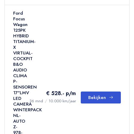
Ford
Focus
Wagon
125PK
HYBRID
TITANIUM-
X
VIRTUAL-
COCKPIT
B&O
AUDIO
CLIMA
P-
SENSOREN
€ 528.- p/m
17"LMV
Bekijken
LED
36 mnd
/
10.000 km/jaar
CAMERA
WINTERPACK
NL-
AUTO
Z-
978-