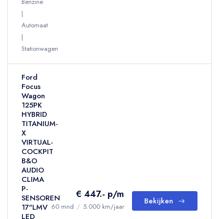
Benzine
Automaat
Stationwagen
Ford
Focus
Wagon
125PK
HYBRID
TITANIUM-
X
VIRTUAL-
COCKPIT
B&O
AUDIO
CLIMA
P-
€ 447.- p/m
SENSOREN
Bekijken
17"LMV
60 mnd
/
5.000 km/jaar
LED