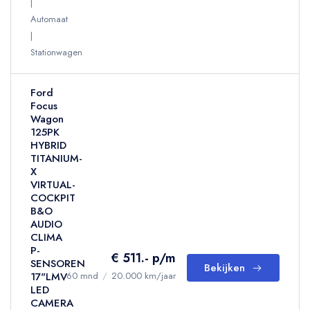
Automaat
Stationwagen
Ford
Focus
Wagon
125PK
HYBRID
TITANIUM-
X
VIRTUAL-
COCKPIT
B&O
AUDIO
CLIMA
P-
€ 511.- p/m
SENSOREN
Bekijken
17"LMV
60 mnd
/
20.000 km/jaar
LED
CAMERA