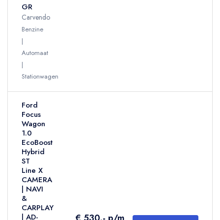
GR
Carvendo
Benzine
Automaat
Stationwagen
Ford
Focus
Wagon
1.0
EcoBoost
Hybrid
ST
Line X
CAMERA
| NAVI
&
CARPLAY
€ 530.- p/m
| AD-