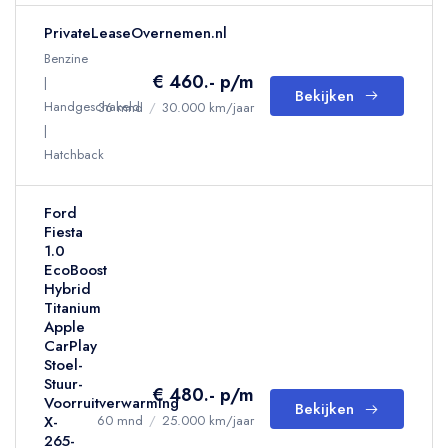
PrivateLeaseOvernemen.nl
Benzine
€ 460.- p/m
Bekijken
Handgeschakeld
36 mnd
/
30.000 km/jaar
Hatchback
Ford
Fiesta
1.0
EcoBoost
Hybrid
Titanium
Apple
CarPlay
Stoel-
Stuur-
€ 480.- p/m
Voorruitverwarming
Bekijken
X-
60 mnd
/
25.000 km/jaar
265-