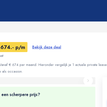
 674.- p/m
Bekijk deze deal
at
naf € 674 per maand. Hieronder vergelijk je 1 actuele private lease
w als occasion.
 een scherpere prijs?