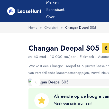
Merken
Kennisbank
Over
Blog
Home
>
Overzicht
>
Changan Deepal S05
Changan Deepal S05
€
60 mnd
10.000 km/jaar
Elektrisch
Automa
Wat kost een Changan Deepal S05 private lease? Va
van verschillende leasemaatschappijen, zowel nieu
Als eerste op de hoogte van
Maak een prijs alert aan!