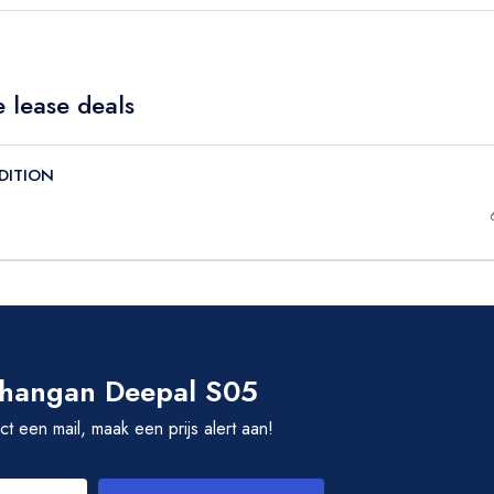
 lease deals
EDITION
 Changan Deepal S05
rect een mail, maak een prijs alert aan!