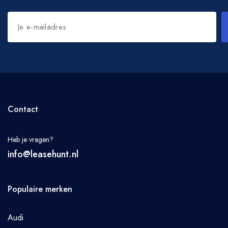
Contact
Heb je vragen?
info@leasehunt.nl
Populaire merken
Audi