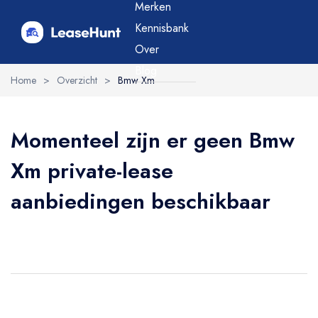
Merken
Kennisbank
Over
Blog
Home
>
Overzicht
>
Bmw Xm
Momenteel zijn er geen Bmw
Xm private-lease
aanbiedingen beschikbaar