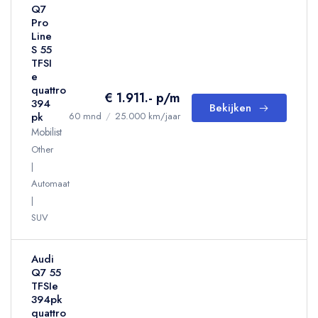
Q7
Pro
Line
S 55
TFSI
e
quattro
€ 1.911.- p/m
394
Bekijken
pk
60 mnd
/
25.000 km/jaar
Mobilist
Other
Automaat
SUV
Audi
Q7 55
TFSIe
394pk
quattro