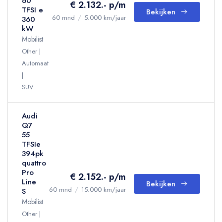
60
€ 2.132.- p/m
TFSI e
Bekijken
60 mnd
/
5.000 km/jaar
360
kW
Mobilist
Other
Automaat
SUV
Audi
Q7
55
TFSIe
394pk
quattro
Pro
€ 2.152.- p/m
Line
Bekijken
60 mnd
/
15.000 km/jaar
S
Mobilist
Other