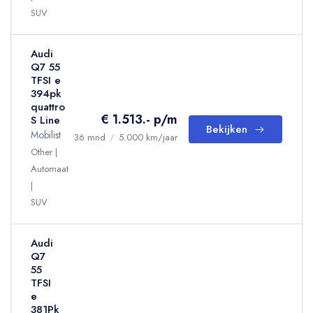
SUV
Audi
Q7 55
TFSI e
394pk
quattro
€ 1.513.- p/m
S Line
Bekijken
Mobilist
36 mnd
/
5.000 km/jaar
Other
Automaat
SUV
Audi
Q7
55
TFSI
e
381Pk