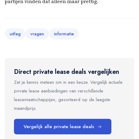
partijen vinden dat alleen maar prettig.
uitleg
vragen
informatie
Direct private lease deals vergelijken
Zet je kennis meteen om in een keuze. Vergelijk actuele
private lease aanbiedingen van verschillende
leasemaatschappijen, gesorteerd op de laagste
maandprijs.
Vergelijk alle private lease deals